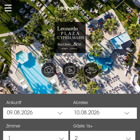
Leonardo
Ankunft
Abreise
09.08.2026
10.08.2026
Zimmer
Gäste
16+
1
2