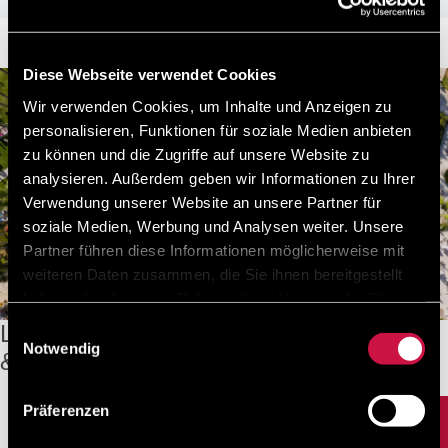
SONDERANGEBOTE
Diese Webseite verwendet Cookies
Wir verwenden Cookies, um Inhalte und Anzeigen zu
personalisieren, Funktionen für soziale Medien anbieten
zu können und die Zugriffe auf unsere Website zu
analysieren. Außerdem geben wir Informationen zu Ihrer
Verwendung unserer Website an unsere Partner für
soziale Medien, Werbung und Analysen weiter. Unsere
Partner führen diese Informationen möglicherweise mit
weiteren Daten zusammen, die Sie ihnen bereitgestellt
haben oder die sie im Rahmen Ihrer Nutzung der Dienste
gesammelt haben.
Leonardo Plaza Cypria Maris Beach Hotel
Einwilligungsauswahl
Notwendig
& Spa
Präferenzen
ANGEBOTE ANZEIGEN