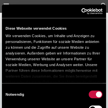
Leonardo
Sonderangebote
Diese Webseite verwendet Cookies
Wir verwenden Cookies, um Inhalte und Anzeigen zu
personalisieren, Funktionen für soziale Medien anbieten
zu können und die Zugriffe auf unsere Website zu
Direktbucher
analysieren. Außerdem geben wir Informationen zu Ihrer
sparen
10%
Verwendung unserer Website an unsere Partner für
soziale Medien, Werbung und Analysen weiter. Unsere
Machen Sie noch heute mit, es ist kostenlos und ganz
Partner führen diese Informationen möglicherweise mit
einfach.
weiteren Daten zusammen, die Sie ihnen bereitgestellt
Mit jeder Buchung über unsere offizielle Webseite
haben oder die sie im Rahmen Ihrer Nutzung der Dienste
profitieren Sie von einem Rabatt!
gesammelt haben.
Einwilligungsauswahl
Notwendig
Bestpreis-Garantie
Sichere
Keine versteckten