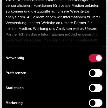
personalisieren, Funktionen für soziale Medien anbieten
All-inclusive
zu können und die Zugriffe auf unsere Website zu
analysieren. Außerdem geben wir Informationen zu Ihrer
Restaurants & Bars
Verwendung unserer Website an unsere Partner für
soziale Medien, Werbung und Analysen weiter. Unsere
Einrichtungen & Freizeit
Partner führen diese Informationen möglicherweise mit
weiteren Daten zusammen, die Sie ihnen bereitgestellt
Aktivitäten für Kinder
haben oder die sie im Rahmen Ihrer Nutzung der Dienste
gesammelt haben.
Einwilligungsauswahl
Feierlichkeiten & Hochzeiten
Notwendig
Geschenkkarten
Präferenzen
Gut zu wissen
Statistiken
Klimatisiertes Hotel
Marketing
All-inclusive (sofern nicht anders angegeben)