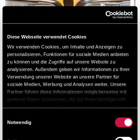
Diese Webseite verwendet Cookies
Wir verwenden Cookies, um Inhalte und Anzeigen zu
personalisieren, Funktionen für soziale Medien anbieten
zu können und die Zugriffe auf unsere Website zu
analysieren. Außerdem geben wir Informationen zu Ihrer
Blue Horizon Restaurant
Verwendung unserer Website an unsere Partner für
soziale Medien, Werbung und Analysen weiter. Unsere
Das Blue Horizon Restaurant ist gemütlich eingerichtet
Partner führen diese Informationen möglicherweise mit
und verfügt über einen großzügigen, von natürlichem
weiteren Daten zusammen, die Sie ihnen bereitgestellt
Licht erhellten Speisesaal. Es ist für Frühstück,
Mittagessen und Abendessen geöffnet. ...
haben oder die sie im Rahmen Ihrer Nutzung der Dienste
gesammelt haben.
Einwilligungsauswahl
Notwendig
Mehr lesen