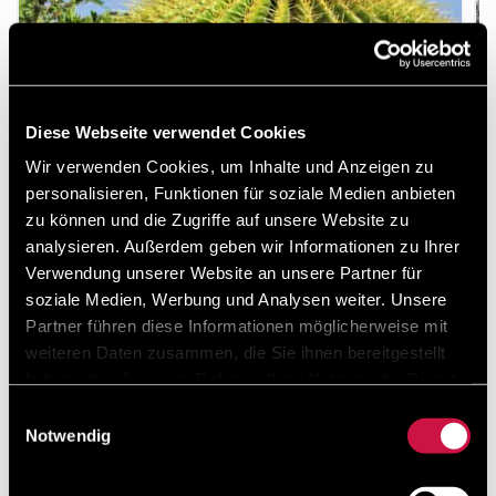
Diese Webseite verwendet Cookies
Wir verwenden Cookies, um Inhalte und Anzeigen zu
personalisieren, Funktionen für soziale Medien anbieten
zu können und die Zugriffe auf unsere Website zu
analysieren. Außerdem geben wir Informationen zu Ihrer
Verwendung unserer Website an unsere Partner für
Kaktuspark
soziale Medien, Werbung und Analysen weiter. Unsere
Partner führen diese Informationen möglicherweise mit
Offiziell trägt der Park den Namen Ayia Napa Park; mit
weiteren Daten zusammen, die Sie ihnen bereitgestellt
seinen mediterranen Pflanzen, Kakteen und
haben oder die sie im Rahmen Ihrer Nutzung der Dienste
Sukkulenten ist der Ayia Napa Kaktuspark einen
gesammelt haben.
Tagesausflug von Protaras aus wert. Er liegt neben
Einwilligungsauswahl
dem A ...
Notwendig
Mehr lesen