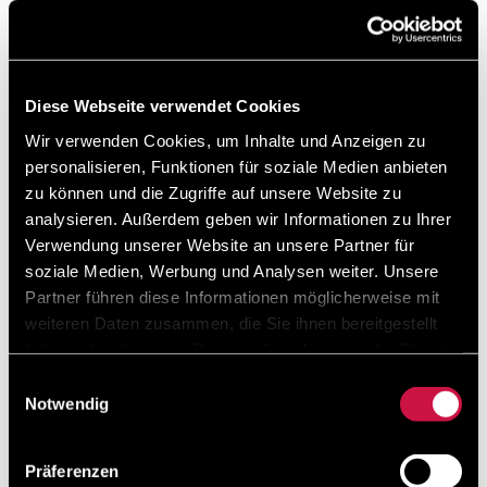
Diese Webseite verwendet Cookies
Wir verwenden Cookies, um Inhalte und Anzeigen zu
personalisieren, Funktionen für soziale Medien anbieten
zu können und die Zugriffe auf unsere Website zu
Little Italy a-la-carte Restaurant
analysieren. Außerdem geben wir Informationen zu Ihrer
Verwendung unserer Website an unsere Partner für
Das Little Italy a-la-carte Restaurant, eine beliebte
soziale Medien, Werbung und Analysen weiter. Unsere
Wahl für herzhafte italienische Gerichte, lockt seine
Partner führen diese Informationen möglicherweise mit
Gäste in den ersten Stock der Anlage: Mit köstlichen
weiteren Daten zusammen, die Sie ihnen bereitgestellt
Gerichten wie Risotto und frischen Nude ...
haben oder die sie im Rahmen Ihrer Nutzung der Dienste
gesammelt haben.
Einwilligungsauswahl
Notwendig
Mehr lesen
Präferenzen