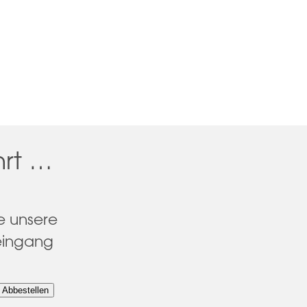
hrt …
e unsere
eingang
Abbestellen