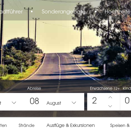
adtführer
•
Sonderangebote
•
Hochzeite
Abreise
Erwachsene
Kind
12+
2
0
08
t
August
Ausflüge & Exkursionen
tten
Strände
Speisen &