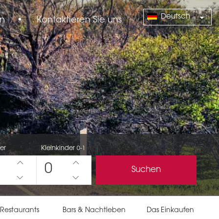
Deutsch
n
•
Kontaktieren Sie uns
er
Kleinkinder
0-1
0
Suchen
 Restaurants
Bars & Nachtleben
Das Einkaufen