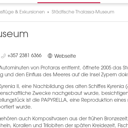
sflüge & Exkursionen
Städtische Thalassa-Museum
Museum
+357 2381 6366
Webseite
utominuten von Protaras entfernt, öffnete 2005 das St
 und den Einfluss des Meeres auf die Insel Zypern dok
ia II, eine Nachbildung des alten Schiffes Kyrenia (400
ssenschaftliche Zwecke nachgebaut wurde, besichtigen. 
ellungstück ist die PAPYRELLA, eine Reproduktion eines
ortiert wurde.
ören auch Kompositvasen aus der frühen Bronzezeit,
eln, Korallen und Trilobiten der späten Kreidezeit, Fis