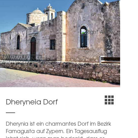
Dheryneia Dorf
S
Dherynia ist ein charmantes Dorf im Bezirk
De
Famagusta auf Zypern. Ein Tagesausflug
d