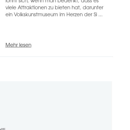
lohnt sich, wenn man bedenkt, dass es
k
viele Attraktionen zu bieten hat, darunter
ma
ein Volkskunstmuseum im Herzen der Si ...
L
Me
Mehr lesen
M