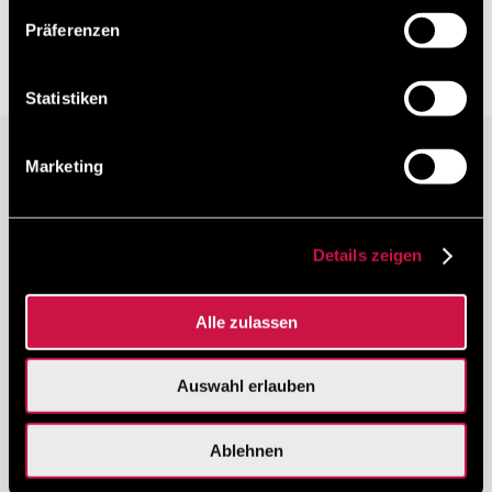
Präferenzen
Mehr lesen
Statistiken
Direktbucher
Marketing
sparen
10%
Machen Sie noch heute mit, es ist kostenlos und ganz
Details zeigen
einfach.
Mit jeder Buchung über unsere offizielle Webseite
profitieren Sie von einem Rabatt!
Alle zulassen
Auswahl erlauben
Bestpreis-Garantie
Sichere
Keine versteckten
Online-Zahlung
Buchungsgebühren
Ablehnen
JETZT BUCHEN