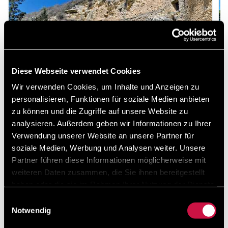
Diese Webseite verwendet Cookies
Wir verwenden Cookies, um Inhalte und Anzeigen zu
personalisieren, Funktionen für soziale Medien anbieten
zu können und die Zugriffe auf unsere Website zu
analysieren. Außerdem geben wir Informationen zu Ihrer
Verwendung unserer Website an unsere Partner für
soziale Medien, Werbung und Analysen weiter. Unsere
Partner führen diese Informationen möglicherweise mit
Ayios Neophytos Kloster
weiteren Daten zusammen, die Sie ihnen bereitgestellt
haben oder die sie im Rahmen Ihrer Nutzung der Dienste
Das Kloster Agios Neophytos, das dem Heiligen
gesammelt haben.
Neophytos (dem Einsiedler) gewidmet ist, ist das
Einwilligungsauswahl
wichtigste Kloster in Paphos. 1159 fand Neophytos
Notwendig
selbst Zuflucht in einer kleinen natürlichen Höhle, die
...